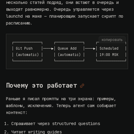
несколько статей подряд, они встают в очередь и
выходят равномерно. Очередь управляется через
launchd на маке — планировщик запускает скрипт по
расписанию.
копировать
┌─────────────┐     ┌─────────────┐     ┌─────────────┐

│ Git Push    │────▶│ Queue Add   │────▶│ Scheduled   │

│ (automatic) │     │ (automatic) │     │ 19:00 MSK   │

└─────────────┘     └─────────────┘     └─────────────┘
Почему это работает
Раньше я писал промпты на три экрана: примеры,
шаблоны, исключения. Теперь агент сам собирает
контекст:
Спрашивает через structured questions
Читает writing guides