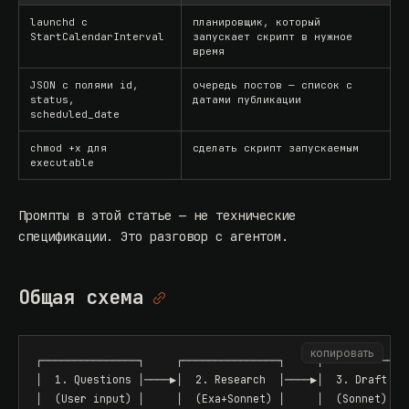
launchd с
планировщик, который
StartCalendarInterval
запускает скрипт в нужное
время
JSON с полями id,
очередь постов — список с
status,
датами публикации
scheduled_date
chmod +x для
сделать скрипт запускаемым
executable
Промпты в этой статье — не технические
спецификации. Это разговор с агентом.
Общая схема
копировать
┌───────────────┐     ┌───────────────┐     ┌──────────────
│  1. Questions │────▶│  2. Research  │────▶│  3. Draft    
│  (User input) │     │  (Exa+Sonnet) │     │  (Sonnet)    