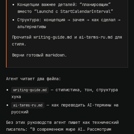
Концепции важнее деталей: “планировщик”
вместо “launchd с StartCalendarInterval”
Структура: концепция → зачем → как сделал →
альтернативы
Прочитай writing-guide.md и ai-terms-ru.md для
стиля.
Верни готовый markdown.
Агент читает два файла:
— стилистика, тон, структура
writing-guide.md
хука
— как переводить AI-термины на
ai-terms-ru.md
русский
Без этих руководств агент пишет как технический
писатель: “В современном мире AI… Рассмотрим