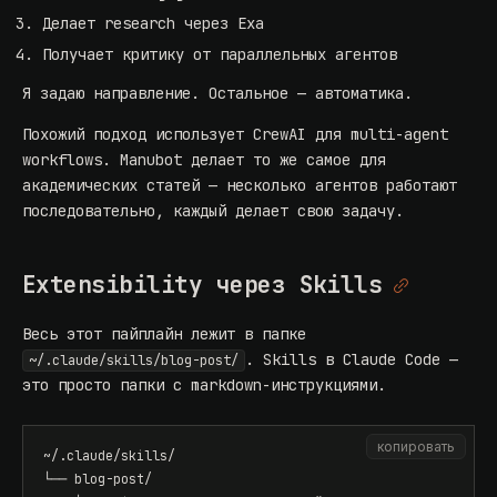
Делает research через Exa
Получает критику от параллельных агентов
Я задаю направление. Остальное — автоматика.
Похожий подход использует
CrewAI
для multi-agent
workflows.
Manubot
делает то же самое для
академических статей — несколько агентов работают
последовательно, каждый делает свою задачу.
Extensibility через Skills
Весь этот пайплайн лежит в папке
.
Skills в Claude Code
—
~/.claude/skills/blog-post/
это просто папки с markdown-инструкциями.
копировать
~/.claude/skills/

└── blog-post/
