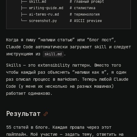
    ├── skill.md           # главный prompt

    ├── writing-guide.md   # стилистика

    ├── ai-terms-ru.md     # терминология

    └── screenshot.py      # ASCII preview
Когда я пишу “напиши статью” или “блог пост”,
Claude Code автоматически загружает skill и следует
инструкциям из
.
skill.md
Skills — это extensibility паттерн. Вместо того
чтобы каждый раз объяснять “напиши как я”, я один
раз описал процесс в markdown. Теперь любой Claude
Code (у меня их несколько на разных машинах)
работает одинаково.
Результат
55 статей в блоге. Каждая прошла через этот
пайплайн. Моё участие — задать тему, ответить на