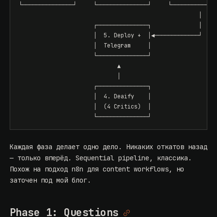
└───────────────┘     └───────────────┘     └──────────────
                                                     │

                      ┌───────────────┐              │

                      │  5. Deploy +  │◀─────────────┘

                      │  Telegram     │

                      └───────────────┘

                             ▲

                             │

                      ┌───────────────┐

                      │  4. Deaify    │

                      │  (4 Critics)  │

                      └───────────────┘
Каждая фаза делает одно дело. Никаких откатов назад
— только вперёд. Sequential pipeline, классика.
Похож на подход
n8n для content workflows
, но
заточен под мой блог.
Phase 1: Questions