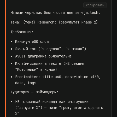
копировать
Напиши черновик блог-поста для sereja.tech.
Тема: {тема} Research: {результат Phase 2}
Требования:
Минимум 600 слов
Личный тон (“я сделал”, “я понял”)
ASCII диаграмма обязательна
Инлайн-ссылки в тексте (НЕ секция
“Источники” в конце)
Frontmatter: title ≤60, description ≤160,
date, tags
Аудитория — вайбкодеры:
НЕ показывай команды как инструкции
(“запусти X”) — пиши “прошу агента сделать
X”