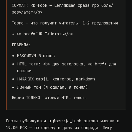
ФОРМАТ: <b>Hook — цепляющая фраза про боль/
результат</b>
Тезис — что получит читатель, 1-2 предложения.
→ <a href=“URL”>Читать</a>
ПРАВИЛА:
МАКСИМУМ 5 строк
HTML теги: <b> для заголовка, <a href> для
ссылки
НИКАКИХ emoji, хештегов, markdown
Личный тон (я сделал, я понял)
Верни ТОЛЬКО готовый HTML текст.
Посты публикуются в
@sereja_tech
автоматически в
19:00 МСК — по одному в день из очереди. Пишу