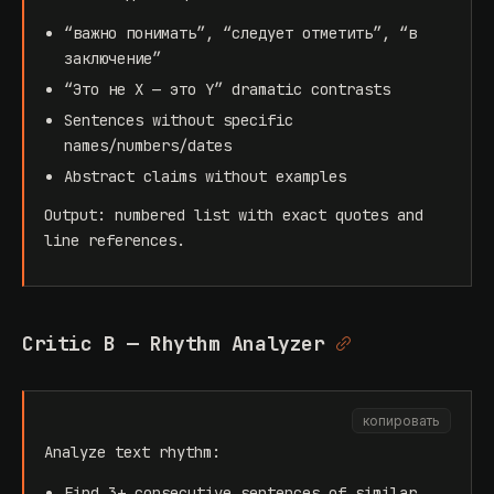
“важно понимать”, “следует отметить”, “в
заключение”
“Это не X — это Y” dramatic contrasts
Sentences without specific
names/numbers/dates
Abstract claims without examples
Output: numbered list with exact quotes and
line references.
Critic B — Rhythm Analyzer
копировать
Analyze text rhythm:
Find 3+ consecutive sentences of similar