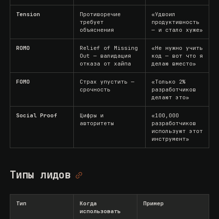
Tension
Противоречие
«Удвоил
требует
продуктивность
объяснения
— и стало хуже»
ROMO
Relief of Missing
«Не нужно учить
Out — валидация
код — вот что я
отказа от хайпа
делаю вместо»
FOMO
Страх упустить —
«Только 2%
срочность
разработчиков
делают это»
Social Proof
Цифры и
«100,000
авторитеты
разработчиков
используют этот
инструмент»
Типы лидов
Тип
Когда
Пример
использовать