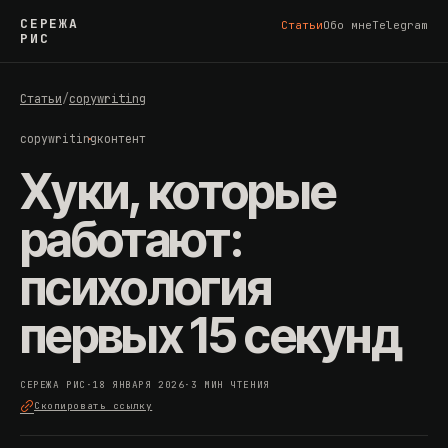
СЕРЕЖА
Статьи
Обо мне
Telegram
РИС
Статьи
/
copywriting
copywriting
контент
Хуки, которые
работают:
психология
первых 15 секунд
СЕРЕЖА РИС
·
18 ЯНВАРЯ 2026
·
3 МИН ЧТЕНИЯ
Скопировать ссылку