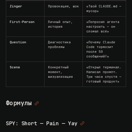
Zinger
Провокация, шок
«Твой CLAUDE.md —
мусор»
First-Person
Личный опыт,
«Попросил агента
история
настроить — он
сломал всё»
Question
Диагностика
«Почему Claude
проблемы
Code тормозит
после 50
сообщений?»
Scene
Конкретный
«Открыл терминал.
момент,
Написал промпт.
визуализация
Три часа спустя —
готовый продукт»
Формулы
SPY: Short — Pain — Yay