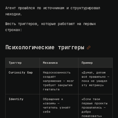
Агент прошёлся по источникам и структурировал
находки.
Шесть триггеров, которые работают на первых
строках:
Психологические триггеры
Триггер
Механика
Пример
Curiosity Gap
Недосказанность
«Думал, делаю
создаёт
всё правильно —
напряжение — мозг
пока не увидел
требует закрытия
эту метрику»
гештальта
Identity
Обращение к
«Если твои
«своим» —
первые проекты
читатель узнаёт
провалились —
себя
добро
пожаловать»