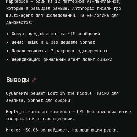
MapReduce —
один из 12 паттернов AI-пайплайнов
,
которые я разбирал раньше.
Anthropic писали
про
multi-agent для исследований. Та же логика для
дайджестов:
Фокус
: каждый агент на ~15 сообщений
Цена
: Haiku в 6 раз дешевле Sonnet
Параллельность
: 7 запросов одновременно
Верификация
: финальный агент ловит ошибки
Выводы
Субагенты решают Lost in the Middle. Haiku для
анализа, Sonnet для сборки.
Reply_to контекст критичен — URL без описания иначе
превращаются в галлюцинации.
Итого: ~$0.03 за дайджест, галлюцинации редки.