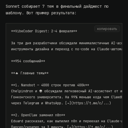
Sonnet собирает 7 тем в финальный дайджест по
шаблону. Вот пример результата:
копировать
**VibeCoder Digest: 2-4 февраля**

За три дня разработчики обсуждали минималистичные AI-ассист
инструменты дизайна и переход с no-code на Claude-автоматиз
**954 сообщений**

**🔥 Главные темы**

**1. Nanobot — 4000 строк против 400k**

Chelpindron и 👽 обсуждали легковесный AI-ассистент от иссл
Гонконгского университета. На 99% меньше кода чем Clawdbot,
через Telegram и WhatsApp. [→](https://t.me/c/...)

**2. OpenClaw заменил n8n**

Eduard рассказал, как выпилил n8n и переехал на Claude-авто
Парсер/скрапер за 3 минуты. [→](https://t.me/c/...)