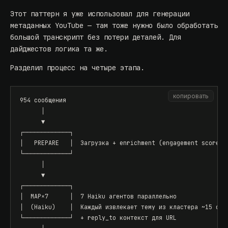
Этот паттерн я уже использовал
для генерации
метаданных YouTube — там тоже нужно было обработать
большой транскрипт без потери деталей. Для
дайджестов логика та же.
Разделил процесс на четыре этапа.
копировать
954 сообщения

      │

      ▼

┌─────────────┐

│   PREPARE   │  Загрузка + enrichment (engagement scores)

└─────────────┘

      │

      ▼

┌─────────────┐

│  MAP×7      │  7 Haiku агентов параллельно

│  (Haiku)    │  Каждый извлекает тему из кластера ~15 сооб
└─────────────┘  + reply_to контекст для URL
