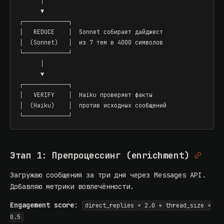
      │

      ▼

┌─────────────┐

│   REDUCE    │  Sonnet собирает дайджест

│  (Sonnet)   │  из 7 тем в 4000 символов

└─────────────┘

      │

      ▼

┌─────────────┐

│   VERIFY    │  Haiku проверяет факты

│  (Haiku)    │  против исходных сообщений

└─────────────┘
Этап 1: Препроцессинг (enrichment)
Загружаю сообщения за три дня через Messages API.
Добавляю метрики вовлечённости.
Engagement score
:
direct_replies × 2.0 + thread_size ×
0.5