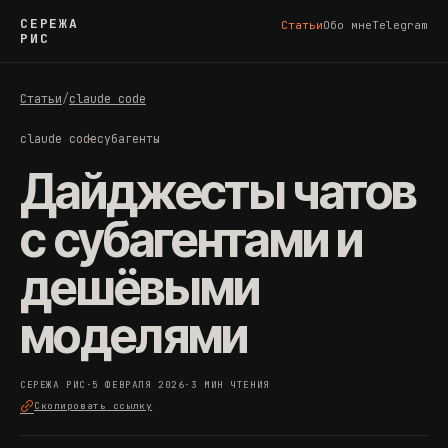
СЕРЕЖА
Статьи
Обо мне
Telegram
РИС
Статьи
/
claude code
claude code
субагенты
Дайджесты чатов
с субагентами и
дешёвыми
моделями
СЕРЕЖА РИС
·
5 ФЕВРАЛЯ 2026
·
3 МИН ЧТЕНИЯ
Скопировать ссылку