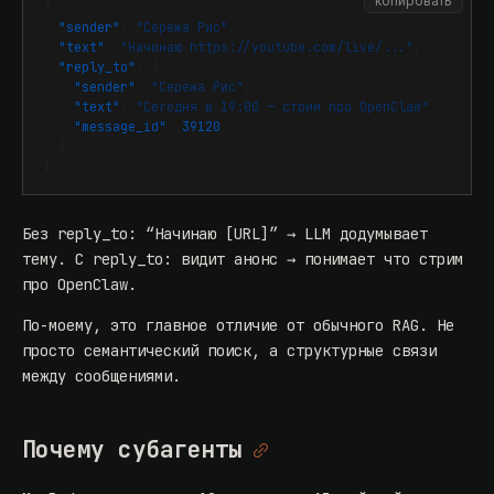
копировать
{
"sender"
:
"Сережа Рис"
,
"text"
:
"Начинаю https://youtube.com/live/..."
,
"reply_to"
:
{
"sender"
:
"Сережа Рис"
,
"text"
:
"Сегодня в 19:00 — стрим про OpenClaw"
,
"message_id"
:
39120
}
}
Без reply_to: “Начинаю [URL]” → LLM додумывает
тему. С reply_to: видит анонс → понимает что стрим
про OpenClaw.
По-моему, это главное отличие от обычного RAG. Не
просто семантический поиск, а структурные связи
между сообщениями.
Почему субагенты