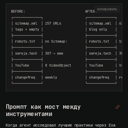
копировать
BEFORE:                              AFTER:

┌──────────────┐                     ┌──────────────┐

│ sitemap.xml  │ 157 URLs            │ sitemap.xml  │ 63 UR
│ tags + empty │                     │ blog only    │

├──────────────┤                     ├──────────────┤

│ robots.txt   │ no Sitemap:         │ robots.txt   │ Sitem
├──────────────┤                     ├──────────────┤

│ sereja.tech  │ 307 → www           │ sereja.tech  │ 308 r
├──────────────┤                     ├──────────────┤

│ YouTube      │ 0 VideoObject       │ YouTube      │ Video
├──────────────┤                     ├──────────────┤

│ changefreq   │ weekly              │ changefreq   │ remov
└──────────────┘                     └──────────────┘
Промпт как мост между
инструментами
Когда агент исследовал лучшие практики через Exa