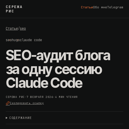
СЕРЕЖА
Статьи
Обо мне
Telegram
РИС
Статьи
/
seo
seo
hugo
claude code
SEO-аудит блога
за одну сессию
Claude Code
СЕРЕЖА РИС
·
7 ФЕВРАЛЯ 2026
·
4 МИН ЧТЕНИЯ
Скопировать ссылку
СОДЕРЖАНИЕ