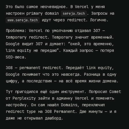
Это было самое неочевидное. В Vercel у меня
настроен primary domain
. Запросы на
sereja.tech
идут через redirect. Логично.
www.sereja.tech
Проблема: Vercel по умолчанию отдавал 307 —
temporary redirect. Temporary значит временный.
Google видит 307 и думает: “окей, это временно,
link equity не передаю”. Каждый запрос — потеря
SEO-веса.
308 — permanent redirect. Передаёт link equity,
Google понимает что это навсегда. Разница в одну
цифру, а последствия — на всё время жизни домена.
Тут пригодился ещё один инструмент. Попросил
Comet
от Perplexity
зайти в админку Vercel и поменять
настройку. Он сам нашёл Domains, переключил
redirect type на 308 Permanent. Две минуты — и я
даже не открывал дашборд.