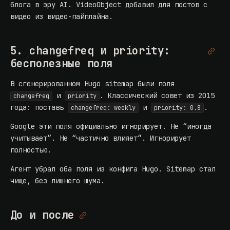
блога в эру AI
. VideoObject добавил для постов с
видео из
видео-пайплайна
.
5. changefreq и priority:
бесполезные поля
В сгенерированном Hugo sitemap были поля
и
. Классический совет из 2015
changefreq
priority
года: поставь
и
.
changefreq: weekly
priority: 0.8
Google эти поля
официально игнорирует
. Не “иногда
учитывает”. Не “частично влияет”. Игнорирует
полностью.
Агент убрал оба поля из конфига Hugo. Sitemap стал
чище, без лишнего шума.
До и после