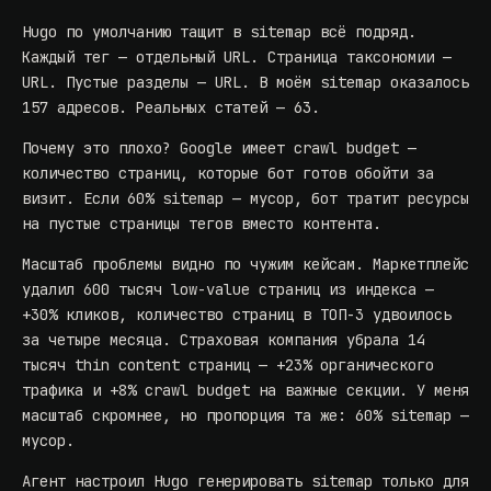
Hugo по умолчанию тащит в sitemap всё подряд.
Каждый тег — отдельный URL. Страница таксономии —
URL. Пустые разделы — URL. В моём sitemap оказалось
157 адресов. Реальных статей — 63.
Почему это плохо? Google имеет crawl budget —
количество страниц, которые бот готов обойти за
визит. Если 60% sitemap — мусор, бот тратит ресурсы
на пустые страницы тегов вместо контента.
Масштаб проблемы видно по чужим кейсам.
Маркетплейс
удалил 600 тысяч
low-value страниц из индекса —
+30% кликов, количество страниц в ТОП-3 удвоилось
за четыре месяца.
Страховая компания
убрала 14
тысяч thin content страниц — +23% органического
трафика и +8% crawl budget на важные секции. У меня
масштаб скромнее, но пропорция та же: 60% sitemap —
мусор.
Агент настроил Hugo генерировать sitemap только для