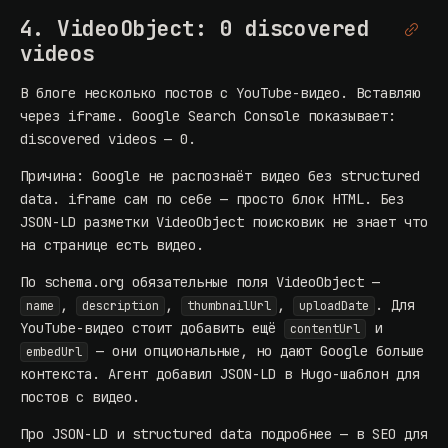
4. VideoObject: 0 discovered
videos
В блоге несколько постов с YouTube-видео. Вставляю
через iframe. Google Search Console показывает:
discovered videos — 0.
Причина: Google не распознаёт видео без structured
data. iframe сам по себе — просто блок HTML. Без
JSON-LD разметки VideoObject поисковик не знает что
на странице есть видео.
По
schema.org
обязательные поля VideoObject —
,
,
,
. Для
name
description
thumbnailUrl
uploadDate
YouTube-видео стоит добавить ещё
и
contentUrl
— они опциональные, но дают Google больше
embedUrl
контекста. Агент добавил JSON-LD в Hugo-шаблон для
постов с видео.
Про JSON-LD и structured data подробнее — в
SEO для