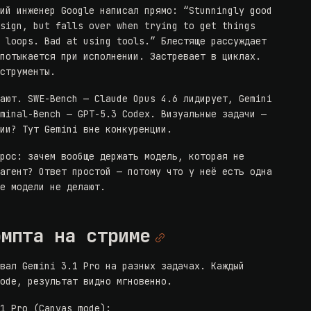
ший инженер Google
написал прямо
: “Stunningly good
esign, but falls over when trying to get things
n loops. Bad at using tools.” Блестяще рассуждает
спотыкается при исполнении. Застревает в циклах.
нструменты.
дают.
SWE-Bench
— Claude Opus 4.6 лидирует, Gemini
rminal-Bench — GPT-5.3 Codex. Визуальные задачи —
ции? Тут Gemini вне конкуренции.
прос: зачем вообще держать модель, которая не
 агент? Ответ простой — потому что у неё есть одна
ие модели не делают.
омпта на стриме
овал Gemini 3.1 Pro на разных задачах. Каждый
mode, результат видно мгновенно.
.1 Pro (Canvas mode):