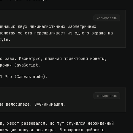
копировать
нимацию двух минималистичных изометричных
золотая монета перепрыгивает из одного экрана на
tyle.
го раза. Изометрия, плавная траектория монеты,
трочки JavaScript.
.1 Pro (Canvas mode):
копировать
на велосипеде. SVG-анимация.
ли, хвост развевался. Но тут случился неожиданный
анимации получилась игра. Я попросил добавить