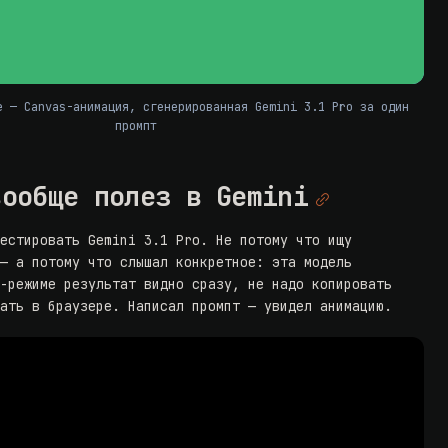
е — Canvas-анимация, сгенерированная Gemini 3.1 Pro за один
промпт
вообще полез в Gemini
естировать Gemini 3.1 Pro. Не потому что ищу
 — а потому что слышал конкретное: эта модель
s-режиме результат видно сразу, не надо копировать
вать в браузере. Написал промпт — увидел анимацию.