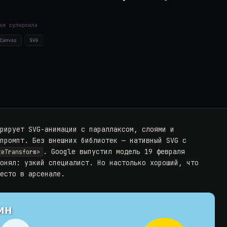
ерирует SVG-анимации с параллаксом, слоями и
 промпт. Без внешних библиотек — нативный SVG с
. Google
выпустил модель
19 февраля
teTransform>
понял: узкий специалист. Но настолько хороший, что
место в арсенале.