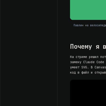
Павлин на велосипед
Почему я 
На
стриме
решил пот
замену Claude Code
умеет SVG. В Canva
код в файл и откры