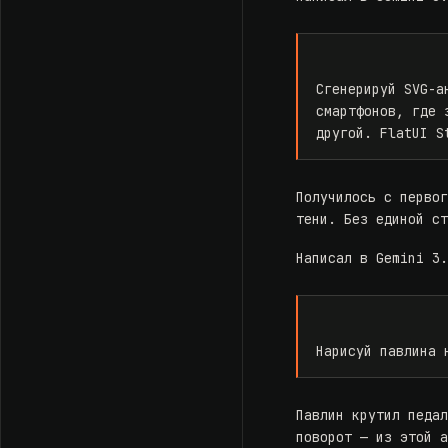
Сгенерируй SVG-а
смартфонов, где 
другой. FlatUI S
Получилось с перво
тени. Без единой с
Написал в Gemini 3
Нарисуй павлина 
Павлин крутил педа
поворот — из этой 