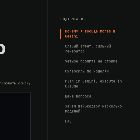
СОДЕРЖАНИЕ
Почему я вообще полез в
Gemini
р
Слабый агент, сильный
генератор
Четыре промпта на стриме
Суперсилы по моделям
Plan-in-Gemini, execute-in-
пировать ссылку
Claude
Цена вопроса
Зачем вайбкодеру несколько
моделей
FAQ