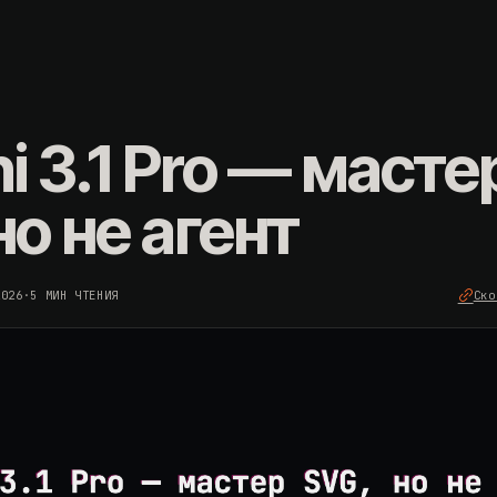
i 3.1 Pro — масте
но не агент
2026
·
5 МИН ЧТЕНИЯ
Ско