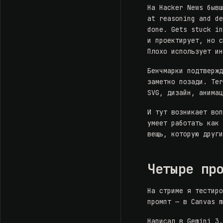
На Hacker News быв
at reasoning and d
done. Gets stuck i
и проектирует, но 
Плохо использует и
Бенчмарки подтверж
заметно позади. Te
SVG, дизайн, анима
И тут возникает во
умеет работать как
вещь, которую друг
Четыре пр
На стриме я тестир
промпт — в Canvas 
Написал в Gemini 3