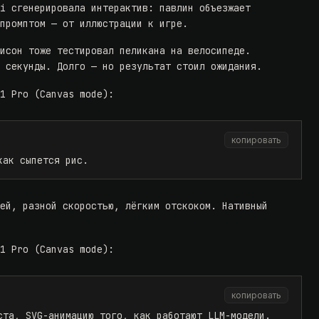
ni сгенерировала интерактив: павлин объезжает
 промптом — от иллюстрации к игре.
лисон тоже
тестировал пеликана на велосипеде
.
9 секунды. Долго — но результат стоил ожидания.
.1 Pro (Canvas mode):
копировать
как сыпется рис.
ией, разной скоростью, лёгким отскоком. Нативный
.1 Pro (Canvas mode):
копировать
ста, SVG-анимацию того, как работают LLM-модели.