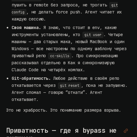
пушить в remote без запроса, не трогать
git
, не делать force push. Агент читает их
config
каждую сессию.
Своя машина.
Я знаю, что стоит в env, какие
инструменты установлены, кто
. Четыре
git user
машины — два старых мака, новый MacBook и один
Windows — все настроены по одному шаблону через
приватный репо
. Про синхронизацию
cc-skills
рассказывал отдельно в
Как я синхронизирую
Claude Code на четырёх компах
.
Git-обратимость.
Любое действие в своём репо
откатывается через
, пока не запушено.
git reset
Агент сломал — говорю “откати”. Агент
откатывает.
Это не храбрость. Это понимание размера взрыва.
Приватность — где я bypass не