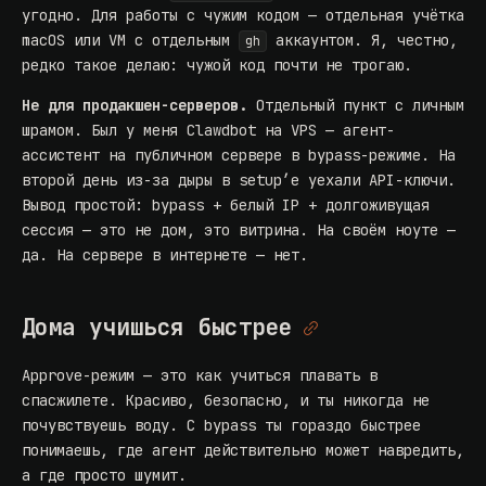
угодно. Для работы с чужим кодом — отдельная учётка
macOS или VM с отдельным
аккаунтом. Я, честно,
gh
редко такое делаю: чужой код почти не трогаю.
Не для продакшен-серверов.
Отдельный пункт с личным
шрамом. Был у меня
Clawdbot на VPS
— агент-
ассистент на публичном сервере в bypass-режиме. На
второй день из-за дыры в setup’е уехали API-ключи.
Вывод простой: bypass + белый IP + долгоживущая
сессия — это не дом, это витрина. На своём ноуте —
да. На сервере в интернете — нет.
Дома учишься быстрее
Approve-режим — это как учиться плавать в
спасжилете. Красиво, безопасно, и ты никогда не
почувствуешь воду. С bypass ты гораздо быстрее
понимаешь, где агент действительно может навредить,
а где просто шумит.