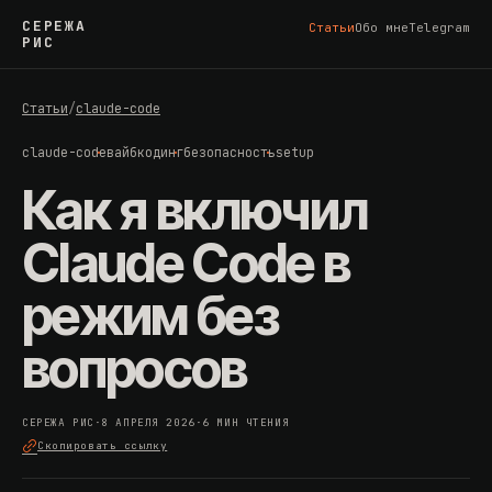
СЕРЕЖА
Статьи
Обо мне
Telegram
РИС
Статьи
/
claude-code
claude-code
вайбкодинг
безопасность
setup
Как я включил
Claude Code в
режим без
вопросов
СЕРЕЖА РИС
·
8 АПРЕЛЯ 2026
·
6 МИН ЧТЕНИЯ
Скопировать ссылку