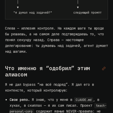
    │                                 │

    ▼                                 ▼

  "я думал над задачей?"            следующий промпт
Слева — иллюзия контроля. На каждом шаге ты вроде
бы решаешь, а на самом деле подтверждаешь то, что
понял секунду назад. Справа — настоящее
делегирование: ты думаешь над задачей, агент думает
над шагами.
Что именно я “одобрил” этим
алиасом
Я не дал bypass “на всё подряд”. Я дал его в
контексте, который контролирую:
Свои репо.
Я знаю, что у меня в
, в
CLAUDE.md
хуках, в скиллах — я их сам писал. Проект
teach-
содержит явные NEVER-правила: не
personal-corp