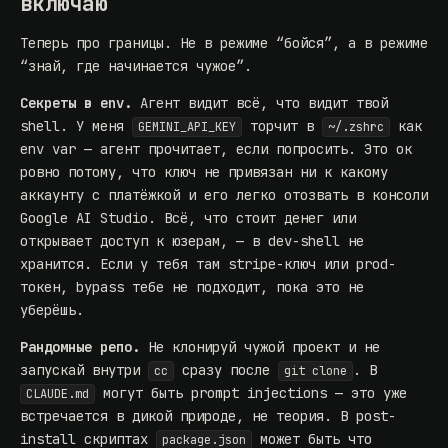
включаю
Теперь про границы. Не в режиме “бойся”, а в режиме
“знай, где начинается чужое”.
Секреты в env.
Агент видит всё, что видит твой
shell. У меня
торчит в
как
GEMINI_API_KEY
~/.zshrc
env var — агент прочитает, если попросить. Это ок
ровно потому, что ключ не привязан ни к какому
аккаунту с платёжкой и его легко отозвать в консоли
Google AI Studio. Всё, что стоит денег или
открывает доступ к юзерам, — в dev-shell не
хранится. Если у тебя там stripe-ключ или prod-
токен, bypass тебе не подходит, пока это не
уберёшь.
Рандомные репо.
Не клонируй чужой проект и не
запускай внутри
сразу после
. В
cc
git clone
могут быть prompt injections — это уже
CLAUDE.md
встречается в дикой природе, не теория. В post-
install скриптах
может быть что
package.json