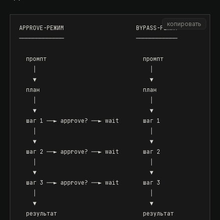
копировать
APPROVE-РЕЖИМ                     BYPASS-РЕЖИМ

─────────────                     ────────────

  промпт                            промпт

    │                                 │

    ▼                                 ▼

  план                              план

    │                                 │

    ▼                                 ▼

  шаг 1 ──► approve? ──► wait       шаг 1

    │                                 │

    ▼                                 ▼

  шаг 2 ──► approve? ──► wait       шаг 2

    │                                 │

    ▼                                 ▼

  шаг 3 ──► approve? ──► wait       шаг 3

    │                                 │

    ▼                                 ▼

  результат                         результат
