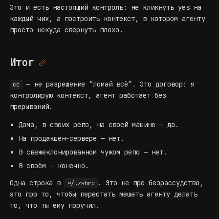
Это и есть настоящий контроль: не кликнуть yes на
каждый чих, а построить контекст, в котором агенту
просто некуда свернуть плохо.
Итог
— не разрешение “ломай всё”. Это договор: я
cc
контролирую контекст, агент работает без
прерываний.
Дома, в своих репо, на своей машине — да.
На продакшен-сервере — нет.
В свежеклонированном чужом репо — нет.
В своём — конечно.
Одна строка в
. Это не про безрассудство,
~/.zshrc
это про то, чтобы перестать мешать агенту делать
то, что ты ему поручил.