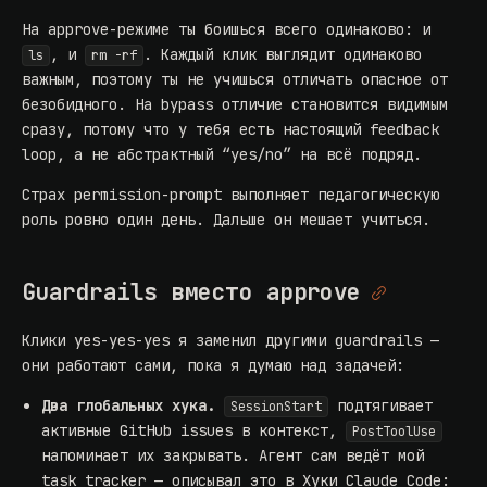
На approve-режиме ты боишься всего одинаково: и
, и
. Каждый клик выглядит одинаково
ls
rm -rf
важным, поэтому ты не учишься отличать опасное от
безобидного. На bypass отличие становится видимым
сразу, потому что у тебя есть настоящий feedback
loop, а не абстрактный “yes/no” на всё подряд.
Страх permission-prompt выполняет педагогическую
роль ровно один день. Дальше он мешает учиться.
Guardrails вместо approve
Клики yes-yes-yes я заменил другими guardrails —
они работают сами, пока я думаю над задачей:
Два глобальных хука.
подтягивает
SessionStart
активные GitHub issues в контекст,
PostToolUse
напоминает их закрывать. Агент сам ведёт мой
task tracker — описывал это в
Хуки Claude Code: