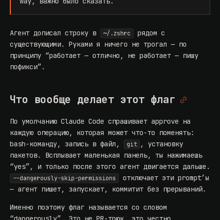
way, важно было сказать.
Агент дописал строку в
рядом с
~/.zshrc
существующими. Руками я ничего не трогал — по
принципу “работает — отлично, не работает — пишу
пофикси”.
Что вообще делает этот флаг
По умолчанию Claude Code спрашивает approve на
каждую операцию, которая может что-то поменять:
bash-команду, запись в файл,
, установку
git
пакетов. Всплывает маленькая панель, ты нажимаешь
“yes”, и только после этого агент двигается дальше.
отключает эти prompt’ы
--dangerously-skip-permissions
— агент пишет, запускает, коммитит без прерываний.
Именно поэтому флаг называется со словом
“dangerously”. Это не PR-трюк, это честно.