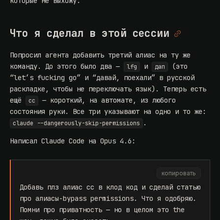
которые не выхожу.
Что я сделал в этой сессии
Попросил агента добавить третий алиас на ту же
команду. До этого было два —
и
(это
lfg
дап
“let’s fucking go” и “давай, поехали” в русской
раскладке, чтобы не переключать язык). Теперь есть
ещё
— короткий, на автомате, из любого
cc
состояния руки. Все три указывают на одно и то же:
.
claude --dangerously-skip-permissions
Написал Claude Code на Opus 4.6:
копировать
Добавь плз алиас cc в клод код и сделай статью
про алиасы-bypass permissions. Что я одобряю.
Помни про приватность — но в целом это the