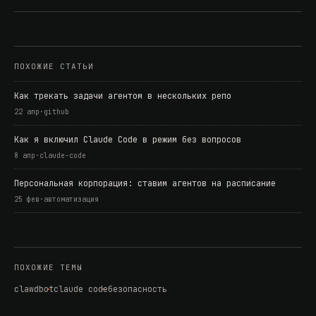
ПОХОЖИЕ СТАТЬИ
Как трекать задачи агентом в нескольких репо
22 апр
·
github
Как я включил Claude Code в режим без вопросов
8 апр
·
claude-code
Персональная корпорация: ставим агентов на расписание
25 фев
·
автоматизация
ПОХОЖИЕ ТЕМЫ
clawdbot
claude code
безопасность