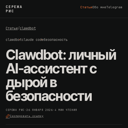
СЕРЕЖА
Статьи
Обо мне
Telegram
РИС
Статьи
/
clawdbot
clawdbot
claude code
безопасность
Clawdbot: личный
AI-ассистент с
дырой в
безопасности
СЕРЕЖА РИС
·
26 ЯНВАРЯ 2026
·
4 МИН ЧТЕНИЯ
Скопировать ссылку