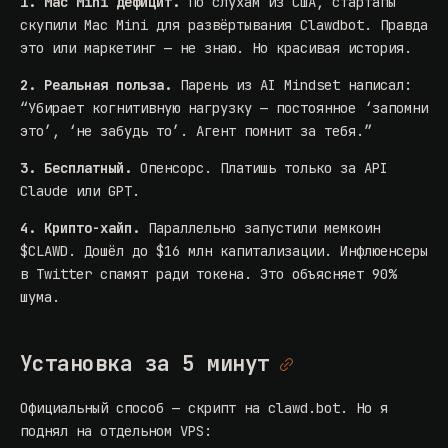
1. Mac Mini дефицит.
По слухам из США, стартапы
скупили Mac Mini для развёртывания Clawdbot. Правда
это или маркетинг — не знаю. Но красивая история.
2. Реальная польза.
Парень из AI Mindset написал:
“Убирает когнитивную нагрузку — постоянное ‘запомни
это’, ‘не забудь то’. Агент помнит за тебя.”
3. Бесплатный.
Опенсорс. Платишь только за API
Claude или GPT.
4. Крипто-хайп.
Параллельно запустили мемкоин
$CLAWD. Дошёл до $16 млн капитализации. Инфлюенсеры
в Twitter спамят ради токена. Это объясняет 90%
шума.
Установка за 5 минут
Официальный способ — скрипт на clawd.bot. Но я
поднял на отдельном VPS: