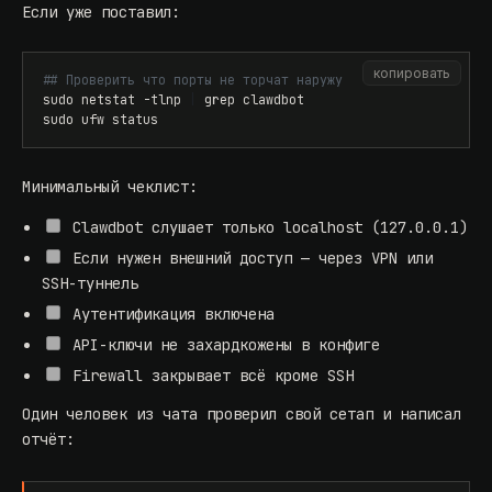
Если уже поставил:
копировать
## Проверить что порты не торчат наружу
sudo netstat -tlnp 
|
sudo ufw status
Минимальный чеклист:
Clawdbot слушает только localhost (127.0.0.1)
Если нужен внешний доступ — через VPN или
SSH-туннель
Аутентификация включена
API-ключи не захардкожены в конфиге
Firewall закрывает всё кроме SSH
Один человек из чата проверил свой сетап и написал
отчёт: