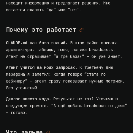
находит информацию и предлагает решения. Мне
остаётся сказать “да” или “нет”.
Почему это работает
CLAUDE.md как база знаний.
В этом файле описана
архитектура: таблицы, поля, логика broadcasts.
Агент не спрашивает “а где база?” — он уже знает.
Агент учится на моих запросах.
К третьему дню
марафона я заметил: когда говорю “стата по
вебинару” — агент сразу показывает нужные метрики.
Без уточнений.
Диалог вместо кода.
Результат не тот? Уточняю в
следующем промпте. “А ещё добавь breakdown по дням”
— готово.
Что дальше