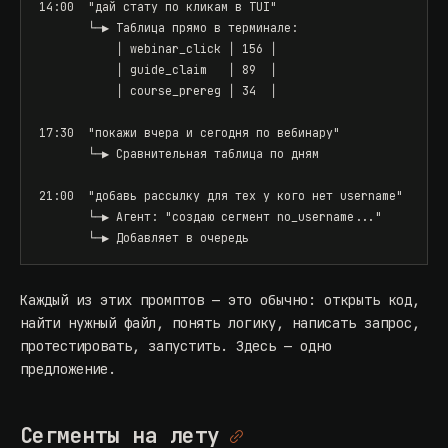
14:00  "дай стату по кликам в TUI"

       └─▶ Таблица прямо в терминале:

           │ webinar_click │ 156 │

           │ guide_claim   │ 89  │

           │ course_prereg │ 34  │

17:30  "покажи вчера и сегодня по вебинару"

       └─▶ Сравнительная таблица по дням

21:00  "добавь рассылку для тех у кого нет username"

       └─▶ Агент: "создаю сегмент no_username..."

       └─▶ Добавляет в очередь
Каждый из этих промптов — это обычно: открыть код,
найти нужный файл, понять логику, написать запрос,
протестировать, запустить. Здесь — одно
предложение.
Сегменты на лету