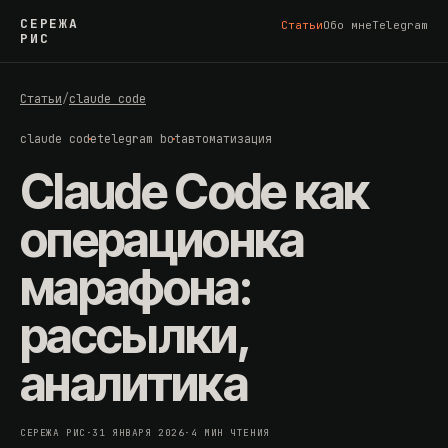
СЕРЕЖА
Статьи
Обо мне
Telegram
РИС
Статьи
/
claude code
claude code
telegram bot
автоматизация
Claude Code как
операционка
марафона:
рассылки,
аналитика
СЕРЕЖА РИС
·
31 ЯНВАРЯ 2026
·
4 МИН ЧТЕНИЯ