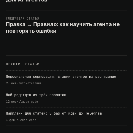
СЛЕДУЮЩАЯ СТАТЬЯ
Правка → Правило: как научить агента не
повторять ошибки
ПОХОЖИЕ СТАТЬИ
Персональная корпорация: ставим агентов на расписание
25 фев
·
автоматизация
Мой редотдел из трёх промптов
12 фев
·
claude code
Пайплайн для статей: 5 фаз от идеи до Telegram
3 фев
·
claude code