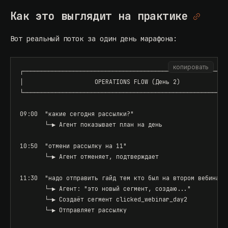
Как это выглядит на практике
Вот реальный поток за один день марафона:
копировать
┌──────────────────────────────────────────────────────────
│                    OPERATIONS FLOW (День 2)              
└──────────────────────────────────────────────────────────
09:00  "какие сегодня рассылки?"

       └─▶ Агент показывает план на день

10:50  "отмени рассылку на 11"

       └─▶ Агент отменяет, подтверждает

11:30  "надо отправить гайд тем кто был на втором вебинаре"
       └─▶ Агент: "это новый сегмент, создаю..."

       └─▶ Создаёт сегмент clicked_webinar_day2

       └─▶ Отправляет рассылку
