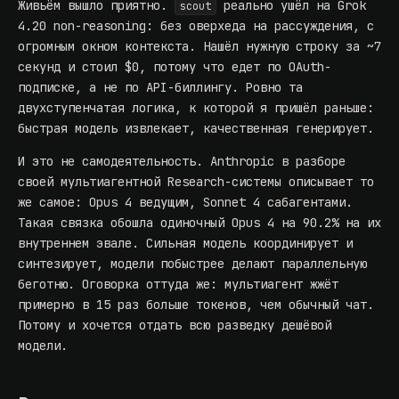
Живьём вышло приятно.
реально ушёл на Grok
scout
4.20 non-reasoning: без оверхеда на рассуждения, с
огромным окном контекста. Нашёл нужную строку за ~7
секунд и стоил $0, потому что едет по OAuth-
подписке, а не по API-биллингу. Ровно та
двухступенчатая логика
, к которой я пришёл раньше:
быстрая модель извлекает, качественная генерирует.
И это не самодеятельность. Anthropic в разборе
своей мультиагентной Research-системы описывает то
же самое: Opus 4 ведущим, Sonnet 4 сабагентами.
Такая связка обошла одиночный Opus 4 на 90.2% на их
внутреннем эвале. Сильная модель координирует и
синтезирует, модели побыстрее делают параллельную
беготню. Оговорка оттуда же: мультиагент жжёт
примерно в 15 раз больше токенов, чем обычный чат.
Потому и хочется отдать всю разведку дешёвой
модели.