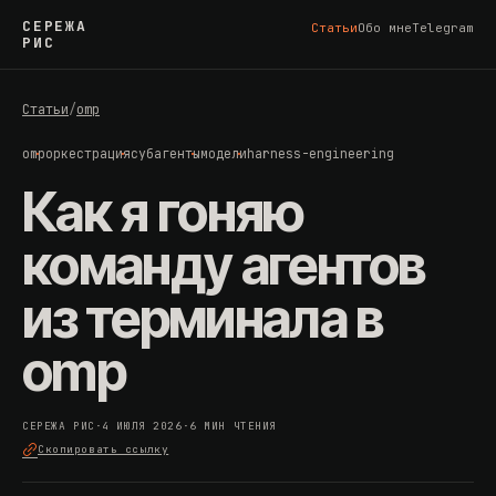
СЕРЕЖА
Статьи
Обо мне
Telegram
РИС
Статьи
/
omp
omp
оркестрация
субагенты
модели
harness-engineering
Как я гоняю
команду агентов
из терминала в
omp
СЕРЕЖА РИС
·
4 ИЮЛЯ 2026
·
6 МИН ЧТЕНИЯ
Скопировать ссылку