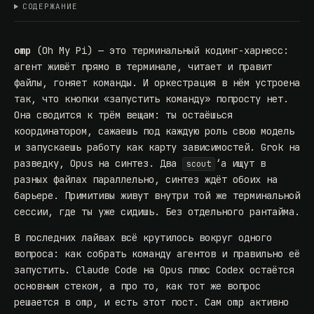
СОДЕРЖАНИЕ
omp
(Oh My Pi) — это терминальный кодинг-харнесс:
агент живёт прямо в терминале, читает и правит
файлы, гоняет команды. И оркестрация в нём устроена
так, что кнопки «запустить команду» попросту нет.
Она сводится к трём вещам: ты остаёшься
координатором, сажаешь под каждую роль свою модель
и запускаешь работу как карту зависимостей. Grok на
разведку, Opus на синтез. Два
‘а ищут в
scout
разных файлах параллельно, синтез ждёт обоих на
барьере. Примитивы живут внутри той же терминальной
сессии, где ты уже сидишь. Без отдельного рантайма.
В последних лайвах
всё крутилось вокруг одного
вопроса: как собрать команду агентов и правильно её
запустить. Claude Code на Opus плюс Codex остаётся
основным стеком, а про то, как тот же вопрос
решается в omp, и есть этот пост. Сам omp активно