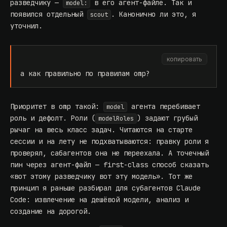
разведчику —
в его агент-файле. Так и
model:
появился отдельный
. Канонично ли это, я
scout
уточнил.
копировать
а как правильно по правилам omp?
Приоритет в omp такой:
агента перебивает
model
роль и дефолт. Роли (
) задают грубый
modelRoles
рычаг на весь класс задач. Читаются на старте
сессии и на лету не подхватываются: правку роли я
проверял, сабагентов она не переехала. А точечный
пин через агент-файл — first-class способ сказать
«вот этому разведчику вот эту модель». Тот же
принцип я раньше разбирал для субагентов Claude
Code:
извлечение на дешёвой модели, анализ и
создание на дорогой
.