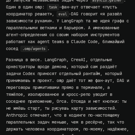
до запуска независимых задач через
.
asyncio.gather
Один в один omp:
-фан-аут отвечает «пусть
task
координатор решает»,
-DAG говорит «я развёл
eval
зависимости руками». У LangGraph та же идея графа с
параллельными ветками и барьером. А именованные
агент-определения со своим набором инструментов
работают как agent teams в Claude Code, ближайший
сосед
.
.omp/agents
Разница в весе. LangGraph, CrewAI, отдельные
оркестраторы вроде
демона, который сам раздаёт
задачи Codex
приносят отдельный рантайм, который
принимаешь в проект. omp даёт тот же фан-аут, DAG и
переговоры примитивами прямо в терминале, а
тяжёлое, изолированное и кросс-репо уводит в
соседнее приложение, Orca. Отсюда и нет кнопки: ты
не жмёшь старт, ты рисуешь карту зависимостей.
Anthropic отмечает, что в кодинге по-настоящему
параллельных задач меньше, чем в ресёрче, так что
держать человека координатором, по-моему, надёжнее,