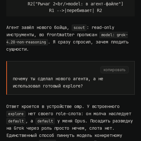
    R2["Рычаг 2<br/>model: в агент-файле"]

Агент завёл нового бойца,
: read-only
scout
инструменты, во frontmatter прописан
model: grok-
. Я сразу спросил, зачем плодить
4.20-non-reasoning
сущности.
копировать
почему ты сделал нового агента, а не
использовал готовый explore?
Ответ кроется в устройстве omp. У встроенного
нет своего role-слота: он молча наследует
explore
, а
у меня Opus. Посадить разведку
default
default
на Grok через роль просто нечем, слота нет.
Единственный способ пиннуть модель конкретному