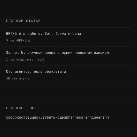
ПОХОЖИЕ СТАТЬИ
GPT-5.6 в работе: Sol, Terra и Luna
9 июл
·
GPT-5.6
Sonnet 5: скучный релиз с одним полезным навыком
1 июл
·
claude-sonnet-5
Сто агентов, ноль результата
30 июн
·
агенты
ПОХОЖИЕ ТЕМЫ
omp
оркестрация
субагенты
модели
harness-engineering