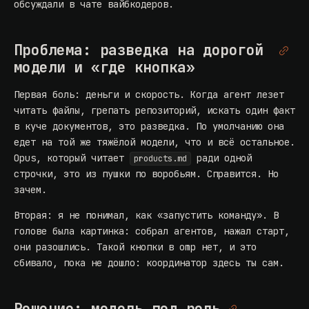
обсуждали в
чате вайбкодеров
.
Проблема: разведка на дорогой
модели и «где кнопка»
Первая боль: деньги и скорость. Когда агент лезет
читать файлы, грепать репозиторий, искать один факт
в куче документов, это разведка. По умолчанию она
едет на той же тяжёлой модели, что и всё остальное.
Opus, который читает
ради одной
products.md
строчки, это из пушки по воробьям. Справится. Но
зачем.
Вторая: я не понимал, как «запустить команду». В
голове была картинка: собрал агентов, нажал старт,
они разошлись. Такой кнопки в omp нет, и это
сбивало, пока не дошло: координатор здесь ты сам.
Решение: модель под роль