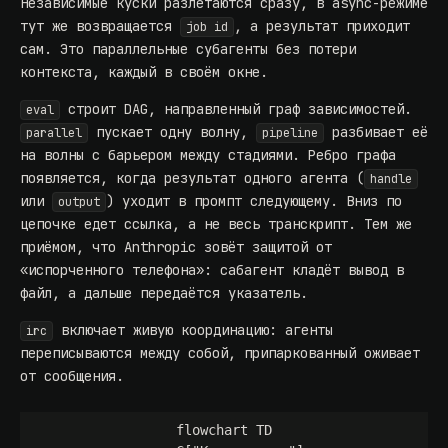
Независимые куски разлетаются сразу, в async-режиме
тут же возвращается
, а результат приходит
job id
сам. Это
параллельные субагенты без потери
контекста
, каждый в своём окне.
строит DAG, направленный граф зависимостей.
eval
пускает одну волну,
разбивает её
parallel
pipeline
на волны с барьером между стадиями. Ребро графа
появляется, когда результат одного агента (
handle
или
) уходит в промпт следующему. Вниз по
output
цепочке едет ссылка, а не весь транскрипт. Тем же
приёмом, что Anthropic зовёт защитой от
«испорченного телефона»: сабагент кладёт вывод в
файл, а дальше передаётся указатель.
включает живую координацию: агенты
irc
переписываются между собой, припаркованный оживает
от сообщения.
flowchart TD
