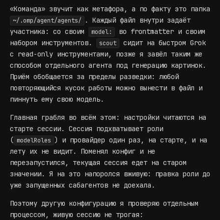
«Команда» звучит как метафора, а по факту это папка
. Каждый файл внутри задаёт
~/.omp/agent/agents/
участника: со своим
во frontmatter и своим
model:
набором инструментов.
сидит на быстром Grok
scout
с read-only инструментами, позже я завёл таким же
способом отдельного агента под генерацию картинок.
Приём обобщается за пределы разведки: любой
повторяющийся кусок работы можно вынести в файл и
пиннуть ему свою модель.
Главная грабля во всём этом: настройки читаются на
старте сессии. Сессия подхватывает роли
(
) и провайдер один раз, на старте, и на
modelRoles
лету их не видит. Поменял конфиг и не
перезапустился, текущая сессия едет на старом
значении. Я на это напоролся вживую: правка роли до
уже запущенных сабагентов не доехала.
Поэтому другую конфигурацию я проверяю отдельным
процессом, живую сессию не трогая: