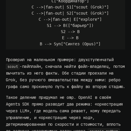
    C["Координатор"]

    C -->|fan-out| S1["scout (Grok)"]

    C -->|fan-out| S2["scout (Grok)"]

    C -->|fan-out| E["explore"]

    S1 --> B(["барьер"])

    S2 --> B

    E --> B

Проверил на маленьком примере: двухступенчатый
-пайплайн, сначала найти файл-владелец, потом
scout
вычитать из него факты. Обе стадии проехали на
Grok, без ручного вмешательства между ними: ребро
графа само прокинуло путь к файлу во вторую стадию.
Такое деление придумал не omp. OpenAI в своём
Agents SDK прямо разводит два режима: «оркестрация
через LLM», где модель сама решает, кому передать
управление, и «оркестрация через код»,
детерминированная по скорости и стоимости, вплоть